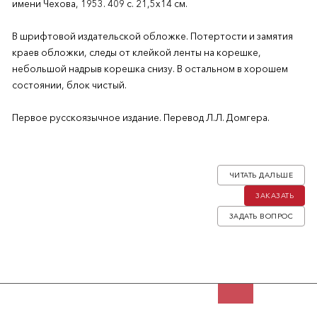
имени Чехова, 1953. 409 с. 21,5х14 см.
В шрифтовой издательской обложке. Потертости и замятия
краев обложки, следы от клейкой ленты на корешке,
небольшой надрыв корешка снизу. В остальном в хорошем
состоянии, блок чистый.
Первое русскоязычное издание. Перевод Л.Л. Домгера.
Книга посвящена истории Соединённых Штатов Америки. В
ней Джеймс Траслоу Адамс (1878-1949), американский
ЧИТАТЬ ДАЛЬШЕ
писатель и историк, впервые вводит термин «Американская
ЗАКАЗАТЬ
мечта»: «...Мечта о стране, где жизнь каждого человека будет
лучше, богаче и полнее, где у каждого будет возможность
ЗАДАТЬ ВОПРОС
получить то, чего он заслуживает»