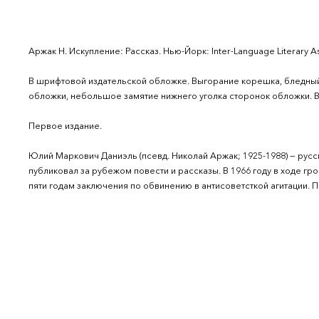
Аржак Н. Искупление: Рассказ. Нью-Йорк: Inter-Language Literary Ass
В шрифтовой издательской обложке. Выгорание корешка, бледный 
обложки, небольшое замятие нижнего уголка сторонок обложки. В
Первое издание.
Юлий Маркович Даниэль (псевд. Николай Аржак; 1925-1988) — русски
публиковал за рубежом повести и рассказы. В 1966 году в ходе г
пяти годам заключения по обвинению в антисоветсткой агитации. 
переводчик под псевдонимом Юрий Петров. Затем вернулся в Мос
1990 году.