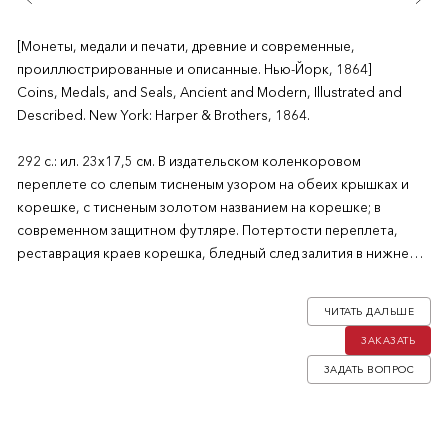
[Монеты, медали и печати, древние и современные,
проиллюстрированные и описанные. Нью-Йорк, 1864]
Coins, Medals, and Seals, Ancient and Modern, Illustrated and
Described. New York: Harper & Brothers, 1864.
292 с.: ил. 23х17,5 см. В издательском коленкоровом
переплете со слепым тисненым узором на обеих крышках и
корешке, с тисненым золотом названием на корешке; в
современном защитном футляре. Потертости переплета,
реставрация краев корешка, бледный след залития в нижнем
внутреннем углу на с. 236-253, несильные загрязнения от
перелистывания. В остальном очень хорошее состояние.
ЧИТАТЬ ДАЛЬШЕ
ЗАКАЗАТЬ
На английском языке. Второе издание. Первое издание вышло
в 1861 году.
ЗАДАТЬ ВОПРОС
Книга вышла под редакцией историка искусства и
коллекционера Уильяма Каупера Прайма (1825–1905). Активно