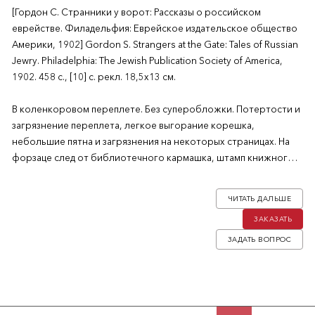
[Гордон С. Странники у ворот: Рассказы о российском
еврействе. Филадельфия: Еврейское издательское общество
Америки, 1902] Gordon S. Strangers at the Gate: Tales of Russian
Jewry. Philadelphia: The Jewish Publication Society of America,
1902. 458 с., [10] с. рекл. 18,5х13 см.
В коленкоровом переплете. Без суперобложки. Потертости и
загрязнение переплета, легкое выгорание корешка,
небольшие пятна и загрязнения на некоторых страницах. На
форзаце след от библиотечного кармашка, штамп книжного
магазина и подпись: «Ex Libris Camilla Angol». На с. 43 штамп
«Hebrew Union College School for Teachers». В остальном в
ЧИТАТЬ ДАЛЬШЕ
хорошем состоянии.
ЗАКАЗАТЬ
Первое издание.
ЗАДАТЬ ВОПРОС
Сборник рассказов Сэмюэля Гордона (1871–1927),
британского писателя и драматурга, чье творчество
посвящено жизни британских и российских евреев. Он