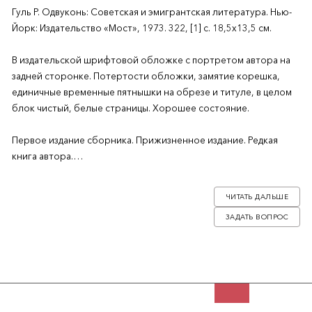
Гуль Р. Одвуконь: Советская и эмигрантская литература. Нью-
Йорк: Издательство «Мост», 1973. 322, [1] с. 18,5х13,5 см.
В издательской шрифтовой обложке с портретом автора на
задней сторонке. Потертости обложки, замятие корешка,
единичные временные пятнышки на обрезе и титуле, в целом
блок чистый, белые страницы. Хорошее состояние.
Первое издание сборника. Прижизненное издание. Редкая
книга автора.
Роман Гуль (1896-1986) – переводчик, журналист, издатель и
ЧИТАТЬ ДАЛЬШЕ
критик, крупный деятель русской эмиграции, автор известных
ЗАДАТЬ ВОПРОС
романов «Азеф» («Генерал Бо»), «Скиф».
Данная книга – сборник литературоведческих статей Романа
Гуля, в которых он пишет о скандальной книге Светланы
Аллилуевой, прозе Марины Цветаевой, Илье Эренбурге,
Солженицыне, цензуре в СССР, идее свободы, творчестве