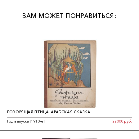
Андрея Белого, Бориса Пастернака, Леонида Ржевского, о
новых изданиях русского зарубежья и мн. др. Через несколько
ВАМ МОЖЕТ ПОНРАВИТЬСЯ:
лет автором был издано продолжение сборника - «Одвуконь.
Два».
ГОВОРЯЩАЯ ПТИЦА. АРАБСКАЯ СКАЗКА
Год выпуска [1910-е]
22000 руб.