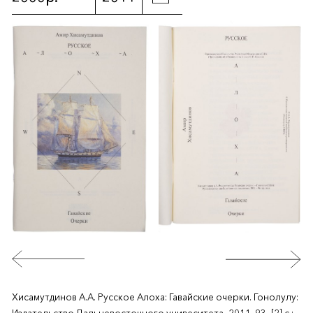
Хисамутдинов А.А. Русское Алоха: Гавайские очерки. Гонолулу: