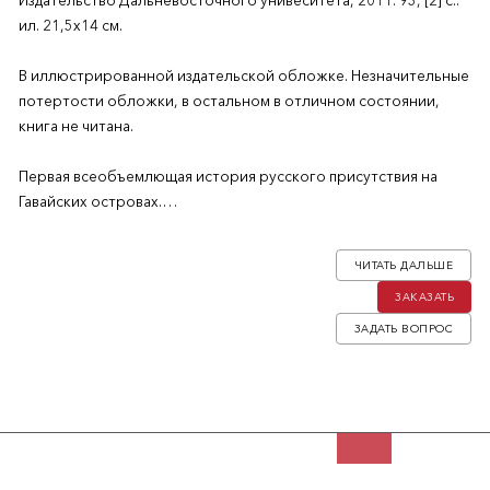
Издательство Дальневосточного унивеситета, 2011. 93, [2] с.:
ил. 21,5х14 см.
В иллюстрированной издательской обложке. Незначительные
потертости обложки, в остальном в отличном состоянии,
книга не читана.
Первая всеобъемлющая история русского присутствия на
Гавайских островах.
Тираж 1000 экз.
ЧИТАТЬ ДАЛЬШЕ
ЗАКАЗАТЬ
ЗАДАТЬ ВОПРОС