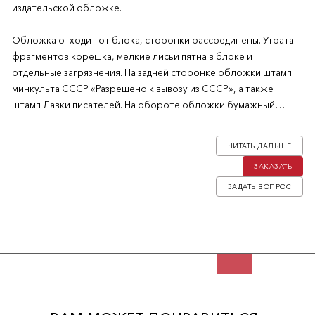
издательской обложке.
Обложка отходит от блока, сторонки рассоединены. Утрата
фрагментов корешка, мелкие лисьи пятна в блоке и
отдельные загрязнения. На задней сторонке обложки штамп
минкульта СССР «Разрешено к вывозу из СССР», а также
штамп Лавки писателей. На обороте обложки бумажный
экслибрис Леонида и Нины Тарасюк. Леонид Ильич Тарасюк
(1925–1990) — советский и американский историк и
ЧИТАТЬ ДАЛЬШЕ
оружиевед, специалист по русской культуре и истории XVII
ЗАКАЗАТЬ
века. Работал в Рыцарском зале Эрмитажа, заведовал
коллекцией оружия в Метрополитен-музей в Нью-Йорке.
ЗАДАТЬ ВОПРОС
Первое и единственное издание. Первое подобное
руководство на русском языке.
Руководство предназначалось для правильного чтения
монетных легенд и классификации древних монет. Оно
содержит сведения из истории алфавитов, многочисленные