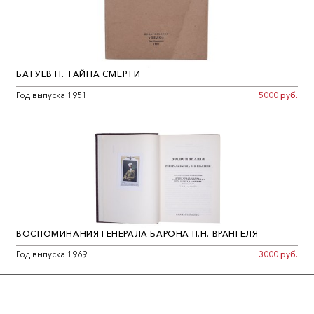
В данной работе Папюс обозревает каббалу, её учение,
элементы, влияние на философию и различные аспекты. В
последней части приводится перевод каббалистических
текстов.
БАТУЕВ Н. ТАЙНА СМЕРТИ
Особо стоит выделить первый перевод на русский язык
Год выпуска 1951
5000 руб.
«Сефер йецира» («Книга творения») — одного из
основополагающих текстов каббалы, авторство которого
традиционно приписывают Аврааму. Перевод с еврейского
подлинника и общую редакцию издания выполнил Наум
Абрамович Переферкович (1871–1940) — российский лингвист,
гебраист, переводчик и лексикограф, автор более 200
научных и критических статей по иудаистике, один из
создателей «Еврейской энциклопедии» (СПб., 1908–1913).
ВОСПОМИНАНИЯ ГЕНЕРАЛА БАРОНА П.Н. ВРАНГЕЛЯ
В России книга получила новую волну распространения с 1989
Год выпуска 1969
3000 руб.
года и множество раз переиздавалась.