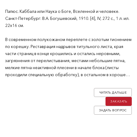
Папюс. Каббала или Наука о Боге, Вселенной и человеке.
Санкт-Петербург: В.А. Богушевский, 1910. [4], IV, 272 с., 1 л. ил.
22х16 см.
В современном полукожаном переплете с золотым тиснением
по корешку. Реставрация надрывов титульного листа, края
части страниц в конце крошились и остались неровными,
загрязнения от перелистывания, местами небольшие пятна,
мелкие пятна неактивной плесени в начале блока (листы
проходили специальную обработку), в остальном в хорошем
состоянии.
ЧИТАТЬ ДАЛЬШЕ
Каббала — религиозно-мистическое, оккультное и
ЗАКАЗАТЬ
эзотерическое течение в талмудическом иудаизме,
появившееся в XII веке и получившее распространение в XVI
ЗАДАТЬ ВОПРОС
веке. Эзотерическая каббала претендует на тайное знание,
божественное откровение, зашифрованное (по мнению
каббалистов) в тексте Торы.