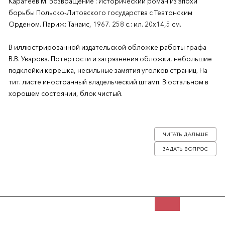
Каратеев М. Возвращение : Исторический роман из эпохи
борьбы Польско-Литовского государства с Тевтонским
Орденом. Париж: Танаис, 1967. 258 с.: ил. 20х14,5 см.
В иллюстрированной издательской обложке работы графа
В.В. Уварова. Потертости и загрязнения обложки, небольшие
подклейки корешка, несильные замятия уголков страниц. На
тит. листе иностранный владельческий штамп. В остальном в
хорошем состоянии, блок чистый.
Пятая книга из цикла «Русь и Орда» Михаила Дмитриевича
Каратеева (1904-1978). Романы, входящие в цикл, являются
ЧИТАТЬ ДАЛЬШЕ
отдельными самостоятельными произведениями. В России в
ЗАДАТЬ ВОПРОС
советское время произведения Каратеева не издавались,
выпуск его книг начался только в 1990-е годы.