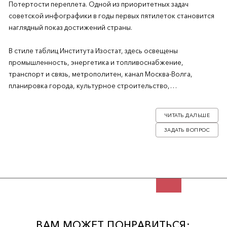
Потертости переплета. Одной из приоритетных задач
советской инфографики в годы первых пятилеток становится
наглядный показ достижений страны.
В стиле таблиц Института Изостат, здесь освещены
промышленность, энергетика и топливоснабжение,
транспорт и связь, метрополитен, канал Москва-Волга,
планировка города, культурное строительство,
здравоохранение, работа милиции и суда и многие другие
области. Множество фотографий и инфографики в тексте, на
ЧИТАТЬ ДАЛЬШЕ
отдельных листах схемы, портреты партийных лидеров и
ЗАДАТЬ ВОПРОС
фотографии городских улиц.
Художественное оформление издания выполнил Марк
Львович Иоффе (1897-1977) - автор известных политических
плакатов, портретов, составитель монографий о художниках-
плакатистах.
ВАМ МОЖЕТ ПОНРАВИТЬСЯ: