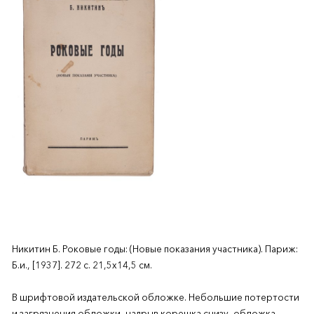
Никитин Б. Роковые годы: (Новые показания участника). Париж:
Б.и., [1937]. 272 с. 21,5х14,5 см.
В шрифтовой издательской обложке. Небольшие потертости
и загрязнения обложки, надрыв корешка снизу, обложка