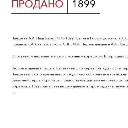
ПРОДАНО
1899
Плещеев А.А. Наш балет. 1673-1899 : Балет в России до начала XIX ст
предисл. К.А. Скальковского. СПб.: Ф.А. Переяславцев и А.А. Плещеев, 
В составном переплете эпохи с кожаным корешком. В хорошем со
Второе издание «Нашего балета» вышло через три года после пер
Плещеева. За это время автор продолжил собирать всевозможный
балетмейстеров и критиков, предоставлявших ему не только фото
образом, в 1899 году в свет вышло данное второе издание, знач
Особой гордостью автора стали многочисленные фотографии и ри
увеличилось почти вдвое. Книга содержит множество портретов та
Татаринова, О.И. Преображенская, А.И. Виноградова, К. Брианца и 
спектаклей, рисунки афиш и множество детальных описаний главны