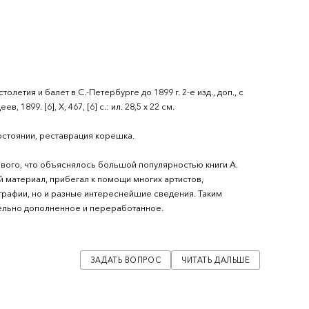
олетия и балет в С.-Петербурге до 1899 г. 2-е изд., доп., с
1899. [6], X, 467, [6] с.: ил. 28,5 х 22 см.
стоянии, реставрация корешка.
вого, что объяснялось большой популярностью книги А.
 материал, прибегал к помощи многих артистов,
графии, но и разные интереснейшие сведения. Таким
ительно дополненное и переработанное.
сунки, количество которых по сравнению с первым изданием
ких известных балерин как М.Ф. Ксешинская, М.И.
ЗАДАТЬ ВОПРОС
ЧИТАТЬ ДАЛЬШЕ
многих других, а также фотографии из танцклассов, сцены
х спектаклей того времени.