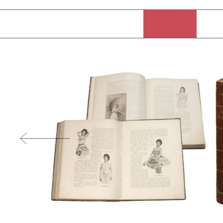
Александр Алексеевич Плещеев (1858–1944) — русский писатель, др
эмигрант. Сын известного поэта Алексея Николаевича Плещеева. Б
качестве драматического актёра на сценах Малого театра в Москв
написаны около 30 пьес, пять из которых представлены на сцене А
Литературно-художественного общества. Среди этих пьес комедия 