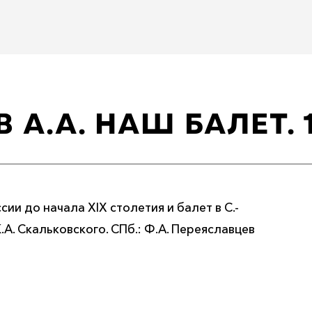
 А.А. НАШ БАЛЕТ. 1
сии до начала XIX столетия и балет в С.-
 К.А. Скальковского. СПб.: Ф.А. Переяславцев