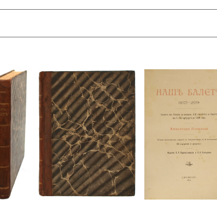
аматург, журналист; театральный критик, историк балета,
ыл женат на актрисе Е. Н. Рощиной-Инсаровой. Выступал в
е и Александринском театра в Санкт-Петербурге. Им были
лександринского театра, а остальные в основном в театре
«В своей роли» о жизни самих актёров.