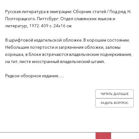
Русская литература в эмиграции: Сборник статей / Под ред. Н.
Полторацкого. Питтсбург: Отдел славянских языков и
литератур, 1972. 409 с. 24х16 см.
В шрифтовой издательской обложке. В хорошем состоянии.
Небольшие потертости и загрязнения обложки, заломы
корешка, в блоке встречаются владельческие подчеркивания,
на тит. листе иностранный владельческий штамп.
Редкое обзорное издание.
Сборник состоит из пяти основных разделов: 1) Литература (I)
ЧИТАТЬ ДАЛЬШЕ
— поэзия и проза; 2) Литература (II) — поэты и прозаики; 3)
ЗАДАТЬ ВОПРОС
Литературоведение и критика; 4) Литература и периодика; 5)
Резюме статей сборника на английском языке. В конце
сборника содержатся краткие библиографические сведения
об авторах статей (на английском языке) и «Указатель имен».