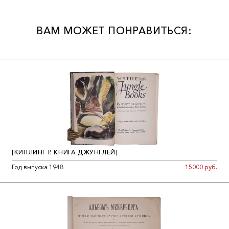
депрессию. В 1985 году она вошла в состав Swatch Group,
нынешнего лидера рынка, оказав большое влияние на
развитие швейцарской часовой промышленности.
ВАМ МОЖЕТ ПОНРАВИТЬСЯ:
[КИПЛИНГ Р. КНИГА ДЖУНГЛЕЙ]
Год выпуска 1948
15000 руб.