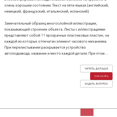
очень хорошем состоянии. Текст на пяти языках (английский,
немецкий, французский, итальянский, испанский).
Замечательный образец многослойной иллюстрации,
показывающей строение объекта. Листы с иллюстрациями
представляют собой 11 прозрачных пластиковых пластин, на
каждой из которых отпечатан элемент часового механизма.
При перелистывании раскрывается устройство
автоподзавода, название и место каждой детали. При этом
взаимодействовать с книгой можно как в прямом, так и в
обратном порядке. В конце справочника дано краткое
ЧИТАТЬ ДАЛЬШЕ
описание работы механизма на пяти языках (на 12-й пластине).
ЗАКАЗАТЬ
Данное рекламное издание вышло в свет под эгидой Ebauches
ЗАДАТЬ ВОПРОС
SA — одной из крупнейших швейцарских компаний–
производителей часов, основанной в 1926 году. В 1931 году
она стала главным подразделением ASUAG, часовой
промышленной группы, которая была создана при поддержке
правительства и банков Швейцарии в ответ на Великую