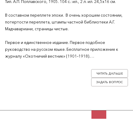
Тип. А.П. Поплавского, 1905. 104 с.: ил., 2 л. ил. 24,5х16 см.
В составном переплете эпохи. В очень хорошем состоянии,
потертости переплета, штампы частной библиотеки А.Г.
Мадчавариани, страницы чистые.
Первое и единственное издание. Первое подобное
руководство на русском языке. Бесплатное приложение к
журналу «Охотничий вестник» (1901–1918).
Руководство, позволяющее определить животное по следу.
ЧИТАТЬ ДАЛЬШЕ
Для каждого животного даются рисунки следа в натуральную
ЗАДАТЬ ВОПРОС
величину и на расстоянии и описание отличительных
признаков. Книга поделена на три раздела: 1) дичь с волосяным
покровом; 2) хищники с волосяным покровом; 3) следы
пернатых. Книга была использована в качестве одного из
источников для академического издания «Следы в природе»
(М.: Наука, 1990) и высоко оценена в нем.