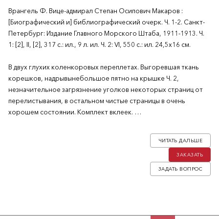
Врангель Ф. Вице-адмирал Степан Осипович Макаров :
[Биографический и] библиографический очерк. Ч. 1-2. Санкт-
Петербург: Издание Главного Морского Штаба, 1911-1913. Ч.
1: [2], II, [2], 317 с.: ил., 9 л. ил. Ч. 2: VI, 550 с.: ил. 24,5х16 см.
В двух глухих коленкоровых переплетах. Выгоревшая ткань
корешков, надрывынебольшое пятно на крышке Ч. 2,
незначительное загрязнение уголков некоторых страниц от
перелистывания, в остальном чистые страницы в очень
хорошем состоянии. Комплект вклеек.
Настоящее издание посвящено жизни и трудам выдающегося
ЧИТАТЬ ДАЛЬШЕ
исследователя и военного деятеля вице-адмирала Степана
ЗАКАЗАТЬ
Осиповича Макарова. Оно составлено его близким другом и
русским моряком бароном Фердинандом Фердинандовичем
ЗАДАТЬ ВОПРОС
Врангелем (1844—1919). По обилию фактического материала
данная биография Макарова является наиболее капитальным
из трудов по нему. В частности, это обусловлено тем, что
вдова адмирала С. Макарова предоставила барону Ф.