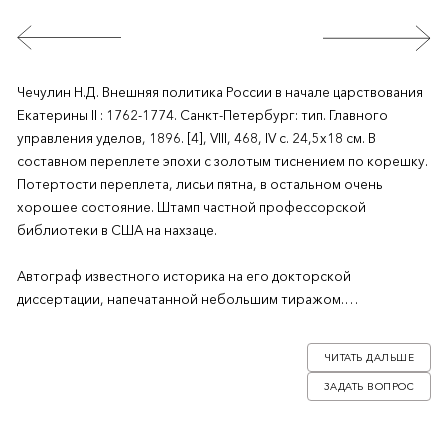
Чечулин Н.Д. Внешняя политика России в начале царствования
Екатерины II : 1762-1774. Санкт-Петербург: тип. Главного
управления уделов, 1896. [4], VIII, 468, IV с. 24,5х18 см. В
составном переплете эпохи с золотым тиснением по корешку.
Потертости переплета, лисьи пятна, в остальном очень
хорошее состояние. Штамп частной профессорской
библиотеки в США на нахзаце.
Автограф известного историка на его докторской
диссертации, напечатанной небольшим тиражом.
Николай Дмитриевич Чечулин (1863–1927) – русский историк,
ЧИТАТЬ ДАЛЬШЕ
археограф и коллекционер. Он окончил историко-
ЗАДАТЬ ВОПРОС
филологический факультет Санкт-Петербургского
университета, с 1894 по 1915 год работал в Публичной
библиотеке, а в 1921 году был избран членом-