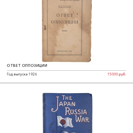
докторская степень, автора критиковали за выраженный
патриотический уклон, а также за односторонние суждения о
роли исторических личностей. По мнению А. Е. Преснякова,
все научные интересы Н. Д. Чечулина питались его крепким и
искренним национальным патриотизмом.
ОТВЕТ ОППОЗИЦИИ
Год выпуска 1926
15000 руб.