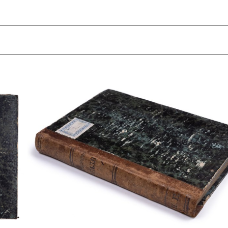
кую крепость. Вместо него он создал журнал “Дело”, который
дикальным изданием. Однако издатель был предупреждён о
новом издании. Преемственность с «Русским словом» была
пуску без предварительной цензуры в августе 1866 года
лем-редактором журнала с 1866 года по 1879 год был Н. И.
«Русского слова», оставался Г. Е. Благосветлов.
1880 году незадолго до своей кончины.
сь в заключении в Петропавловской крепости – ровно как Н.
е в начале 1860-х годов.