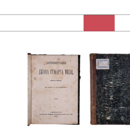
закрыт, а Благосветлов был арестован и заключен в Петропавловс
являлся непосредственным продолжением “Русского слова”.
На протяжении полутора лет журнал «Дело» был единственным ра
недопустимости сотрудничества журналистов «Русского слова» в 
причиной, по которой изданию, разрешённому первоначально к вы
была вменена обязанность проходить цензуру. Номинальным издате
Шульгин. Фактическим редактором «Дела», как до этого редактором 
Официальным издателем журнала Благосветлов смог стать лишь в 
Вероятно, Благосветлов мог редактировать эту биографию, находя
Чернышевский писал свою книгу «Что делать» в той же самой тюрьм