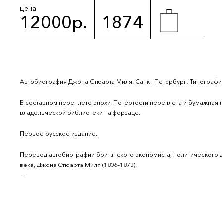
цена
12000р.
1874
Автобиография Джона Стюарта Миля. Санкт-Петербург: Типография В.
В составном переплете эпохи. Потертости переплета и бумажная н
владельческой библиотеки на форзаце.
Первое русское издание.
Перевод автобиографии британского экономиста, политического 
века, Джона Стюарта Миля (1806–1873).
Книга выпущена под редакцией Григория Евлампиевича Благосветло
политическим, литературно-критическим и историческим вопроса
После окончания Петербургского университета Благосветлов жил н
Герцена. С 1860 года он стал редактором, а затем издателем журна