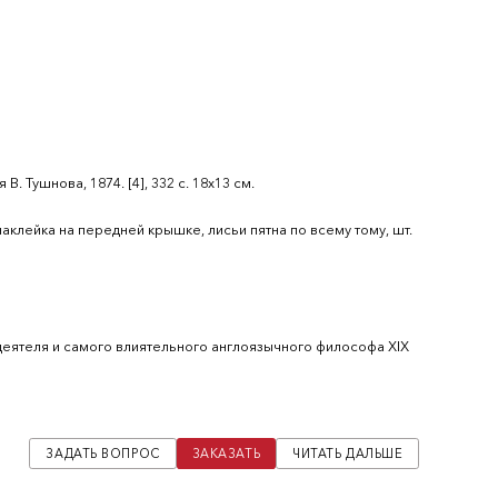
 Тушнова, 1874. [4], 332 с. 18х13 см.
аклейка на передней крышке, лисьи пятна по всему тому, шт.
деятеля и самого влиятельного англоязычного философа XIX
ва (1824–1880), известного публициста по общественно-
м, активного деятеля народовольческого движения.
ЗАДАТЬ ВОПРОС
ЗАКАЗАТЬ
ЧИТАТЬ ДАЛЬШЕ
есколько лет за границей и участвовал в изданиях А.И.
ла “Русское слово”. В 1866 году журнал “Русское слово” был