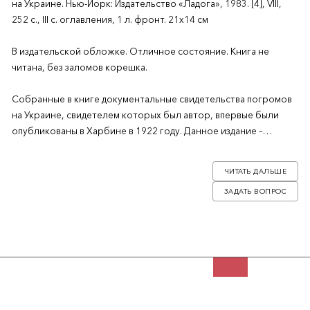
на Украине. Нью-Йорк: Издательство «Ладога», 1983. [4], VIII,
252 с., III с. оглавления, 1 л. фронт. 21х14 см
В издательской обложке. Отличное состояние. Книга не
читана, без заломов корешка.
Собранные в книге документальные свидетельства погромов
на Украине, свидетелем которых был автор, впервые были
опубликованы в Харбине в 1922 году. Данное издание –
репринт 1983 года, вышедший малым тиражом. В книге
приводятся свидетельства о преступлениях, совершенных во
ЧИТАТЬ ДАЛЬШЕ
время Гражданской войны разными ее участниками, как среди
ЗАДАТЬ ВОПРОС
белых, так и среди красных. Книга была запрещена в советское
время.