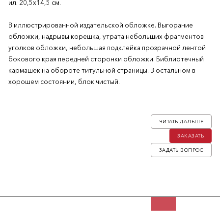
ил. 20,5х14,5 см.
В иллюстрированной издательской обложке. Выгорание
обложки, надрывы корешка, утрата небольших фрагментов
уголков обложки, небольшая подклейка прозрачной лентой
бокового края передней сторонки обложки. Библиотечный
кармашек на обороте титульной страницы. В остальном в
хорошем состоянии, блок чистый.
Книга издана в послевоенном Мюнхене (издание ди-пи). Первое
издание книги.
ЧИТАТЬ ДАЛЬШЕ
ЗАКАЗАТЬ
Борис Башилов (настоящее имя — Борис Платонович Юркевич;
1908-1970) — русский публицист, исторический писатель. До
ЗАДАТЬ ВОПРОС
1948 г. принимал активное участие в деятельности Народно-
трудового союза, работал секретарём издательства «Посев».
В 1948 году Башилов переехал в Аргентину, где создал своё
издательство под названием «Русь», занимался изданием
альманаха «Былое и грядущее».