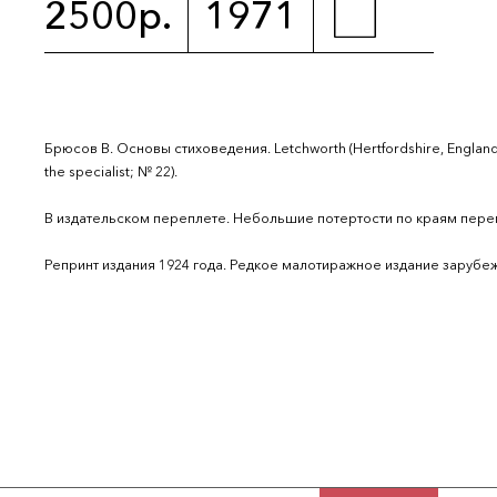
2500р.
1971
Брюсов В. Основы стиховедения. Letchworth (Hertfordshire, England): P
the specialist; № 22).
В издательском переплете. Небольшие потертости по краям переп
Репринт издания 1924 года. Редкое малотиражное издание зарубеж