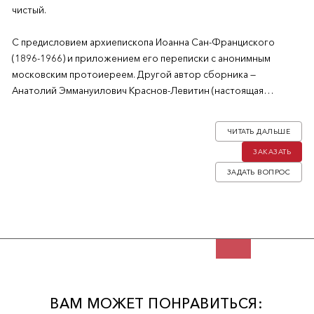
чистый.
С предисловием архиепископа Иоанна Сан-Франциского
(1896-1966) и приложением его переписки с анонимным
московским протоиереем. Другой автор сборника —
Анатолий Эммануилович Краснов-Левитин (настоящая
фамилия Левитин; 1915-1991) — русский писатель, публицист,
участник диссидентского движения в СССР.
ЧИТАТЬ ДАЛЬШЕ
ЗАКАЗАТЬ
ЗАДАТЬ ВОПРОС
ВАМ МОЖЕТ ПОНРАВИТЬСЯ: