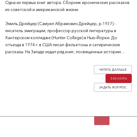
Одна из первых книг автора. Сборник иронических рассказов
из советской и американской жизни.
Эмиль Дрейцер (Самуил Абрамович Дрейцер, р.1937) -
писатель эмиграции, профессор русской литературы в
Хантерском колледже (Hunter College) в Нью-Йорке. До
отъезда в 1974 г. в США писал фельетоны и сатирические
рассказы. На Западе издал ряд книг, посвященных истории
русского юмора (Making War, Not Love: Gender and Sexuality in
Russian Humor, Taking Penguins to the Movies: Ethnic Humor in
ЧИТАТЬ ДАЛЬШЕ
Russia и др.) и мемуаров.
ЗАКАЗАТЬ
ЗАДАТЬ ВОПРОС