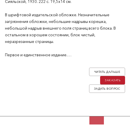
Сияльской, 1930. 222 c. 19,5х14 см.
В шрифтовой издательской обложке. Незначительные
загрязнения обложки, небольшие надрывы корешка,
небольшой надрыв внешнего поля страниц всего блока. В
остальном в хорошем состоянии, блок чистый,
неразрезанные страницы.
Первое и единственное издание.
Историко-философский роман, действие которого
ЧИТАТЬ ДАЛЬШЕ
разворачивается в период двенадцатилетнего правления
ЗАКАЗАТЬ
большевиков в России.
ЗАДАТЬ ВОПРОС