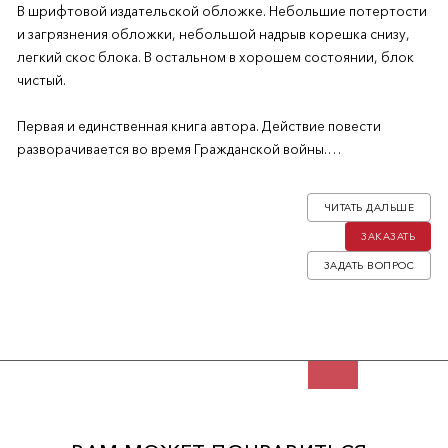
В шрифтовой издательской обложке. Небольшие потертости
и загрязнения обложки, небольшой надрыв корешка снизу,
легкий скос блока. В остальном в хорошем состоянии, блок
чистый.
Первая и единственная книга автора. Действие повести
разворачивается во время Гражданской войны.
Виктор Васильевич Ельмисов (1892-1970) — эмигрант второй
ЧИТАТЬ ДАЛЬШЕ
волны, писатель, преподаватель. Родился и жил в Сарапуле, во
ЗАКАЗАТЬ
время революци и Гражданской войны скитался по России,
позже жил в Сибири и Харькове. После войны жил в Мюнхене,
ЗАДАТЬ ВОПРОС
в 1949 году перебрался в США. Похоронен в Свято-Троицком
монастыре в Джорданвилле.