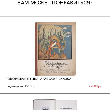
ВАМ МОЖЕТ ПОНРАВИТЬСЯ:
Отзыв эпохи: «Былинный и песенный склад «Слово о полку
Игореве» владеет Гребенщиковым. И все это нижется, словно
разноцветные бусы-монисты извивающиеся, как сибирская
река… охватить художественное содержание «Былины» в
газетном фельетоне невозможно: ее надо читать».
ГОВОРЯЩАЯ ПТИЦА. АРАБСКАЯ СКАЗКА
Год выпуска [1910-е]
22000 руб.