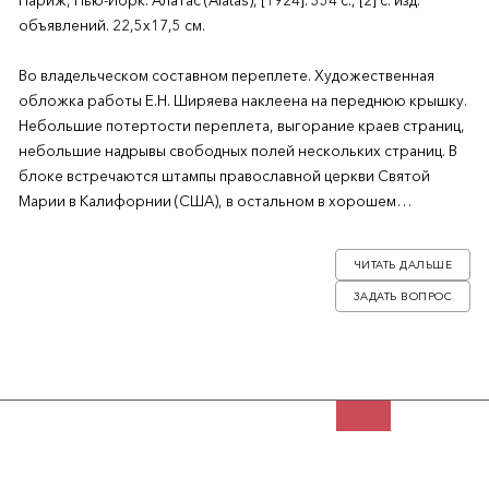
Париж, Нью-Йорк: Алатас (Alatas), [1924]. 354 с., [2] с. изд.
объявлений. 22,5х17,5 см.
Во владельческом составном переплете. Художественная
обложка работы Е.Н. Ширяева наклеена на переднюю крышку.
Небольшие потертости переплета, выгорание краев страниц,
небольшие надрывы свободных полей нескольких страниц. В
блоке встречаются штампы православной церкви Святой
Марии в Калифорнии (США), в остальном в хорошем
состоянии.
ЧИТАТЬ ДАЛЬШЕ
Первое и прижизненное издание. Редкость.
ЗАДАТЬ ВОПРОС
Георгий Дмитриевич Гребенщиков (1883-1964) — русский
сибирский писатель, один из духовных лидеров русской
эмиграции в 1930-х гг. В 1924 году вместе с Н. Рерихом в
Париже открыл издательство «Алатас» с филиалами в Нью-
Йорке, Риге и Харбине. В 1925 году в США основал поселение
«Чураевка» для художников, писателей, артистов как один из
центров русской эмиграции.