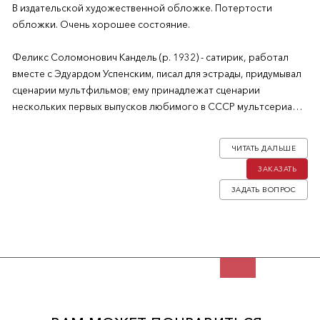
В издательской художественной обложке. Потертости
обложки. Очень хорошее состояние.
Феликс Соломонович Кандель (р. 1932) - сатирик, работал
вместе с Эдуардом Успенским, писал для эстрады, придумывал
сценарии мультфильмов; ему принадлежат сценарии
нескольких первых выпусков любимого в СССР мультсериала
«Ну, погоди!». Первое отдельное издание книги (впервые
появилась как публикация в «Континенте», ведущем журнале
ЧИТАТЬ ДАЛЬШЕ
русской эмиграции «третьей волны».
ЗАКАЗАТЬ
ЗАДАТЬ ВОПРОС