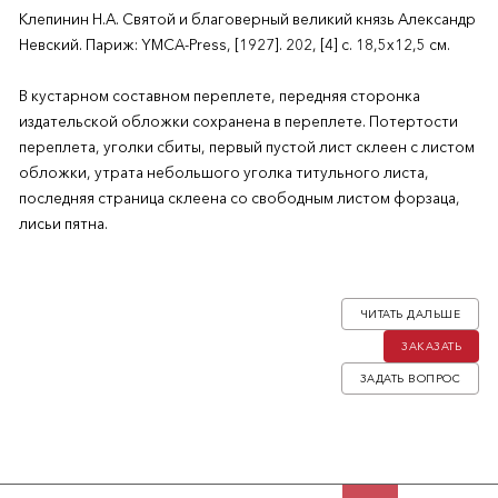
Клепинин Н.А. Святой и благоверный великий князь Александр
Невский. Париж: YMCA-Press, [1927]. 202, [4] с. 18,5х12,5 см.
В кустарном составном переплете, передняя сторонка
издательской обложки сохранена в переплете. Потертости
переплета, уголки сбиты, первый пустой лист склеен с листом
обложки, утрата небольшого уголка титульного листа,
последняя страница склеена со свободным листом форзаца,
лисьи пятна.
Первое издание. Жизнеописание Александра Невского.
ЧИТАТЬ ДАЛЬШЕ
Николай Андреевич Клепинин (1899–1941) — русский писатель
ЗАКАЗАТЬ
и историк, участник Гражданской войны в рядах
Добровольческой армии. В 1920 году эмигрировал из России в
ЗАДАТЬ ВОПРОС
Белград, принимал участие в Русском студенческом
христианском движении (РСХД). В 1926 году переехал в
Париж, сотрудничал с издательством YMCA-Press, примкнул к
движению евразийцев. В 1930-е годы, вместе со многими