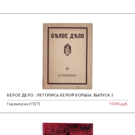
(опубликовал около 40 статей). В 1958 г. начал
распространять машинописные статьи под псевдонимом А.
Краснов. С 1959 г. был изгнан из школы и лишился
сотрудничества в журнале. Опубликовал совместно с В. М.
Шавровым «Очерки по истории церковной смуты» в 3-х томах,
свои воспоминания «Закат обновленчества» и много статей
(три сборника). B 1965-66 гг. работал при различных церквах
счетоводом, сторожем, истопником... Работать по
специальности ему не давали и грозили высылкой как
«тунеядцу». А. Э. Левитина-Краснова неоднократно вызывали в
КГБ и под угрозой репрессий требовали прекратить
деятельность церковного писателя. Но он настаивал на праве
защищать свои убеждения. 12 сент. 1969 г. он был арестован и
обвинен по статьям 142 (нарушение законов об отделении
БЕЛОЕ ДЕЛО : ЛЕТОПИСЬ БЕЛОЙ БОРЬБЫ. ВЫПУСК 2
церкви от государства) и 1901 (рас-пространение заведомо
Год выпуска [1927]
15000 руб.
ложных измышлений, порочащих советский государственный
и общественный строй) УК РСФСР. Следствие велось в
Караганде и в Сочи 11 месяцев, после чего А. Краснов был
выпущен за недоказанностью вины и вернулся в Москву. В
декабре 1970 г. ему было вновь предъявлено то же