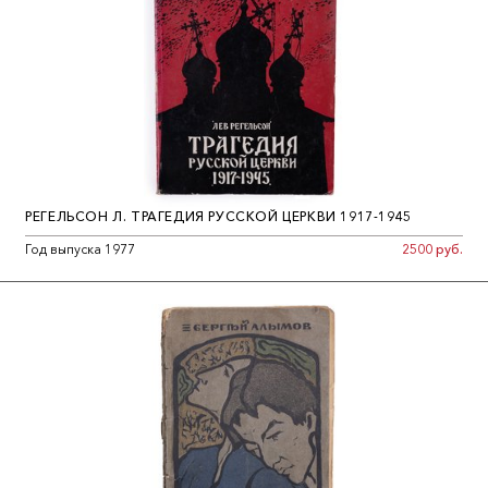
обвинение. Суд состоял-ся 19 мая 1971 г. (8 мая А. Э. Левитин-
Краснов был взят под стражу). Приговор суда: по статье 1901 -
3 года лагерей общего режима, а по статье 142 - 1 год
исправительно-трудовых работ по месту работы, с вычетом
20% зарплаты. Строматы - один из сборников его статей,
которые вменялись ему в вину. В книге автор комментирует с
христианских позиций расизм, антисемитизм, коммунизм и
неогуманизм.»
РЕГЕЛЬСОН Л. ТРАГЕДИЯ РУССКОЙ ЦЕРКВИ 1917-1945
Год выпуска 1977
2500 руб.