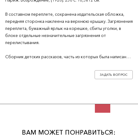
Париж: Возрождение, [1928]. 238 с. 18,5х12 см.
В составном переплете, сохранена издательская обложка,
передняя сторонка наклеена на верхнюю крышку. Загрязнения
переплета, бумажный ярлык на корешке, сбиты уголки, в
блоке отдельные незначительные загрязнения от
перелистывания.
Сборник детских рассказов, часть из которых была написана
уже в эмиграции, где А.И. Куприн находился с 1919 по 1937 год.
ЗАДАТЬ ВОПРОС
ВАМ МОЖЕТ ПОНРАВИТЬСЯ: