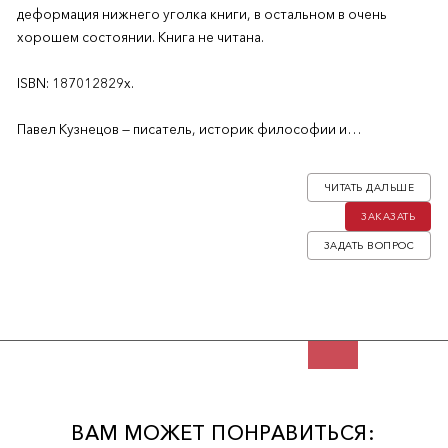
деформация нижнего уголка книги, в остальном в очень
хорошем состоянии. Книга не читана.
ISBN: 187012829x.
Павел Кузнецов — писатель, историк философии и
литературы, главный редактор альманаха «Ступени».
ЧИТАТЬ ДАЛЬШЕ
Из предисловия: «Трудно определить жанр «Археолога».
ЗАКАЗАТЬ
Возможно, это роман воспитания - воспитания в себе
привычки мыслить и способности чувствовать. Возможно,
ЗАДАТЬ ВОПРОС
историко-философское эссе, по форме напоминающее
роман. В любом случае, это попытка сделать слепок
внутреннего мира сложного умного русского человека,
собрать его из "россыпи, суммы частей, осколков, образов.»
ВАМ МОЖЕТ ПОНРАВИТЬСЯ: