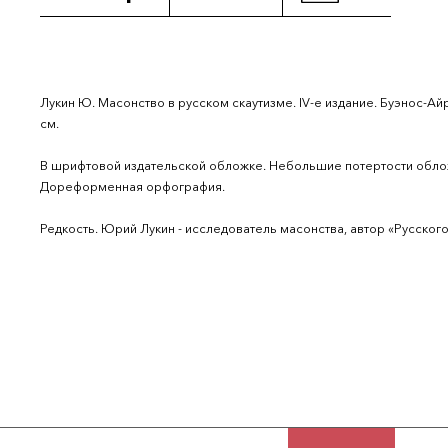
Лукин Ю. Масонство в русском скаутизме. IV-е издание. Буэнос-Айре
см.
В шрифтовой издательской обложке. Небольшие потертости облож
Дореформенная орфография.
Редкость. Юрий Лукин - исследователь масонства, автор «Русского