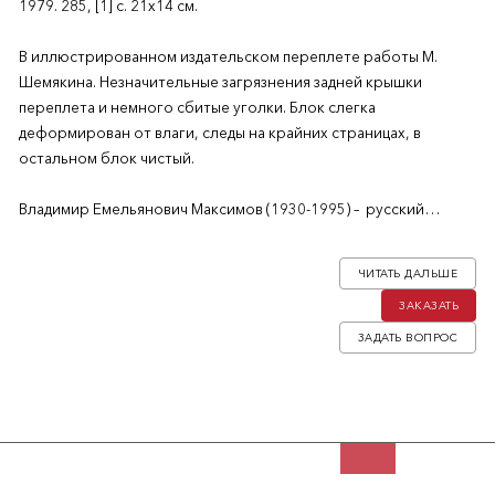
1979. 285, [1] с. 21х14 см.
В иллюстрированном издательском переплете работы М.
Шемякина. Незначительные загрязнения задней крышки
переплета и немного сбитые уголки. Блок слегка
деформирован от влаги, следы на крайних страницах, в
остальном блок чистый.
Владимир Емельянович Максимов (1930-1995) – русский
прозаик, драматург и публицист, редактор журнала
«Континент», диссидент. Член французского ПЕН-клуба (1973).
ЧИТАТЬ ДАЛЬШЕ
ЗАКАЗАТЬ
ЗАДАТЬ ВОПРОС