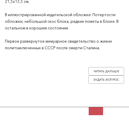
21,5х13,5 см.
В иллюстрированной издательской обложке. Потертости
обложки, небольшой скос блока, редкие пометы в блоке. В
остальном в хорошем состоянии.
Первое развернутое мемуарное свидетельство о жизни
политзаключенных в СССР после смерти Сталина.
Известный советский правозащитник Анатолий Тихонович
Марченко (1938-1986) пишет об устройстве советских
ЧИТАТЬ ДАЛЬШЕ
политических лагерей и тюрем 1960-х годов, лагерном быте,
ЗАДАТЬ ВОПРОС
вспоминает о своем пребывании в Карлаге, знакомстве с
писателем Юлием Даниэлем. «Мои показания» были
распространены в самиздате. После передачи за рубеж книга
была переведена на многие европейские языки. В конце книги
приводятся документы по «делу Марченко».
«Когда я сидел во Владимирской тюрьме, меня не раз
охватывало отчаяние. Голод, болезнь, и, главное, бессилие,