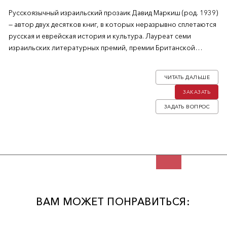
Русскоязычный израильский прозаик Давид Маркиш (род. 1939)
— автор двух десятков книг, в которых неразрывно сплетаются
русская и еврейская история и культура. Лауреат семи
израильских литературных премий, премии Британской
книжной лиги и проч.
ЧИТАТЬ ДАЛЬШЕ
Художник-оформитель — Рома Анненбург.
ЗАКАЗАТЬ
ЗАДАТЬ ВОПРОС
ВАМ МОЖЕТ ПОНРАВИТЬСЯ: