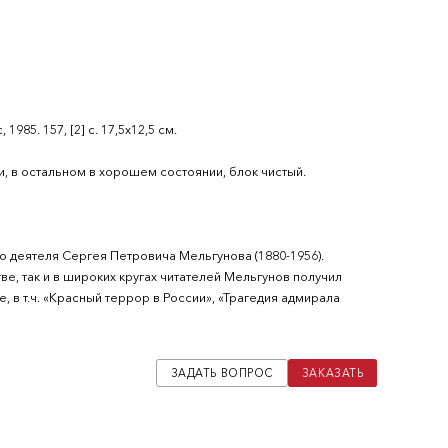
85. 157, [2] с. 17,5х12,5 см.
, в остальном в хорошем состоянии, блок чистый.
го деятеля Сергея Петровича Мельгунова (1880-1956).
, так и в широких кругах читателей Мельгунов получил
 в т.ч. «Красный террор в России», «Трагедия адмирала
ЗАДАТЬ ВОПРОС
ЗАКАЗАТЬ