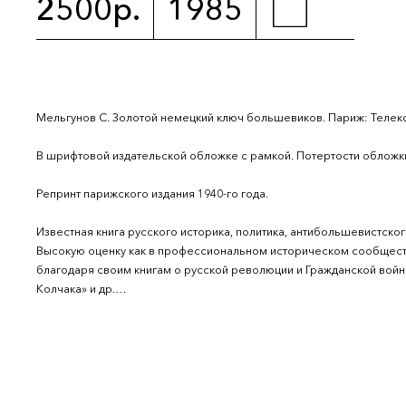
2500р.
1985
Мельгунов С. Золотой немецкий ключ большевиков. Париж: Телекс, 19
В шрифтовой издательской обложке с рамкой. Потертости обложки
Репринт парижского издания 1940-го года.
Известная книга русского историка, политика, антибольшевистско
Высокую оценку как в профессиональном историческом сообществе
благодаря своим книгам о русской революции и Гражданской войне,
Колчака» и др.