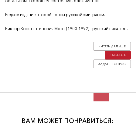
остальном в хорошем состоянии, блок чистый.
Редкое издание второй волны русской эмиграции.
Виктор Константинович Морт (1900-1992) - русский писатель-
юморист. Детство и юность провел на Кавказе, с 1917 года
жил в Киеве, где начал писать юмористические рассказы. В
ЧИТАТЬ ДАЛЬШЕ
Киеве работал инженером на обувной фабрике. С 1941 года —
ЗАКАЗАТЬ
в немецкой оккупации. В 1943 году эвакуировался на Запад
вместе с семьей. В 1949 году эмигрировал в США. Автор ряда
ЗАДАТЬ ВОПРОС
юмористических сборников и романа «Прожигатели жизни».
ВАМ МОЖЕТ ПОНРАВИТЬСЯ: