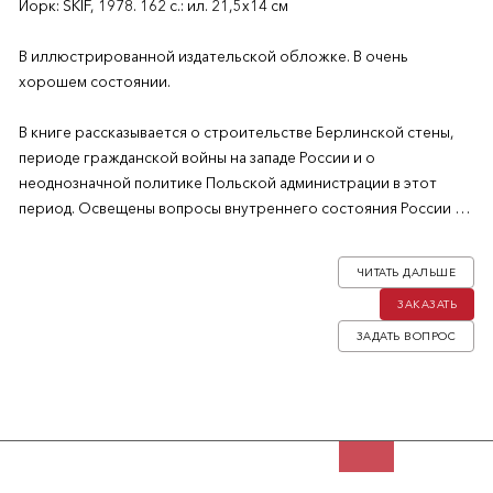
Йорк: SKIF, 1978. 162 с.: ил. 21,5х14 см
В иллюстрированной издательской обложке. В очень
хорошем состоянии.
В книге рассказывается о строительстве Берлинской стены,
периоде гражданской войны на западе России и о
неоднозначной политике Польской администрации в этот
период. Освещены вопросы внутреннего состояния России во
время антибольшевистских бунтов, отдельная глава
посвящена последним дням адмирала Колчака. Обложка с
ЧИТАТЬ ДАЛЬШЕ
репродукцией картины художника К. Вейдемана «Латышские
ЗАКАЗАТЬ
стрелки во время эсеровского восстания в Москве в 1918 г.»
ЗАДАТЬ ВОПРОС