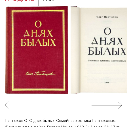
Пантюхов О. О днях былых. Семейная хроника Пантюховых.