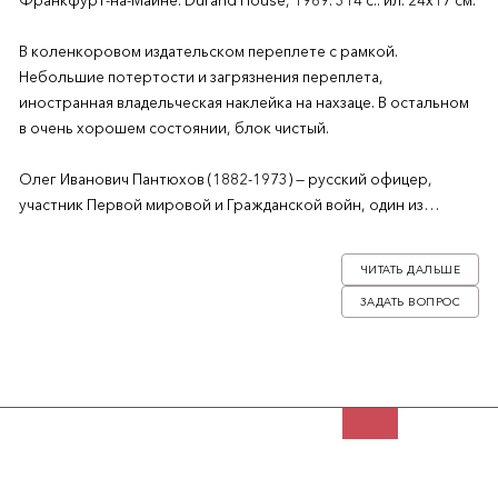
Франкфурт-на-Майне: Durand House, 1969. 314 с.: ил. 24х17 см.
В коленкоровом издательском переплете с рамкой.
Небольшие потертости и загрязнения переплета,
иностранная владельческая наклейка на нахзаце. В остальном
в очень хорошем состоянии, блок чистый.
Олег Иванович Пантюхов (1882-1973) — русский офицер,
участник Первой мировой и Гражданской войн, один из
основоположников скаутского движения в России,
руководивший им с 1909 года и до своей смерти 1973. После
ЧИТАТЬ ДАЛЬШЕ
начала большевистского выступления в Москве он руководил
ЗАДАТЬ ВОПРОС
обороной Кремля от большевиков. После сдачи Кремля он
тайно уехал в Ялту, участвовал в Белом движении. В 1920 году
эмигрировал с семьей в Турцию, где создал Организацию
русских скаутов за границей. В 1922 году переехал в США. Его
сын, О.О. Пантюхов, служил личным переводчиком генерала
Дуайта Эйзенхауэра во Вторую мировую войну.