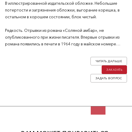
В иллюстрированной издательской обложке. Небольшие
потертости и загрязнения обложки, выгорание корешка, в
остальном в хорошем состоянии, блок чистый.
Редкость. Отрывки из романа «Соляной амбар», не
опубликованного при жизни писателя. Впервые отрывки из
романа появились в печати в 1964 году в майском номере
журнала «Москва», о чем говорится в статье «The New York
Times», перепечатенной на обложке данного издания.
ЧИТАТЬ ДАЛЬШЕ
ЗАКАЗАТЬ
Борис Пильняк (Вогау; 1894-1938) — русский писатель,
председатель Всероссийского союза писателей. До 1937 года
ЗАДАТЬ ВОПРОС
— один из самых издаваемых писателей. В 1929 году он был
отстранен от руководства союзом писателей за публикацию за
границей повести «Красное дерево». 21 апреля 1938 года он
был обвинен в шпионаже в пользу Японии и расстрелян.