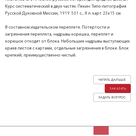
Курс систематический в двух частях. Пекин: Типо-литография
Русской Духовной Миссии, 1919. 501 с., 8 л. карт. 23х15 см.
В составном издательском переплете. Потертости и
загрязнения переплета, надрывы корешка, переплет и
корешок отходят от блока. Небольшие надрывы выступающих
краев листов с картами, отдельные загрязнения в блоке. Блок
крепкий, преимущественно чистый.
Для антикварного учебного издания состояние очень
хорошее, комплектный экземпляр.
ЧИТАТЬ ДАЛЬШЕ
ЗАКАЗАТЬ
Редкое издание русской типографии в Китае.
ЗАДАТЬ ВОПРОС