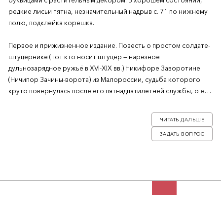
буквицами с растительным декором. В хорошем состоянии,
редкие лисьи пятна, незначительный надрыв с. 71 по нижнему
полю, подклейка корешка.
Первое и прижизненное издание. Повесть о простом солдате-
штуцернике (тот кто носит штуцер — нарезное
дульнозарядное ружьё в XVI-XIX вв.) Никифоре Заворотине
(Ничипор Зачины-ворота) из Малороссии, судьба которого
круто повернулась после его пятнадцатилетней службы, о его
невероятной удаче и меткости стрелка, о его жизни после
армии, нраве и семье.
ЧИТАТЬ ДАЛЬШЕ
ЗАДАТЬ ВОПРОС
Александр Фомич Погосский (1816-1874) — русский писатель,
журналист, издатель, педагог и общественный деятель, много
занимался вопросами народного образования. Происходил из
дворян Витебской губернии, вероисповедания римско-
католического, родился в Полоцке 26-го февраля 1816 года.
Литературная деятельность Погоского, как «военного Даля»,
с его исканием человека в служаке Николаевских времен, с
его горячей проповедью в защиту гуманных начал в