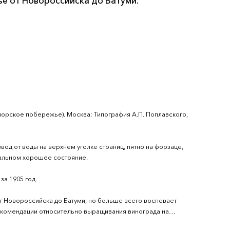
е от Новороссийска до Батуми.
орское побережье). Москва: Типография А.П. Поплавского,
вод от воды на верхнем уголке страниц, пятно на форзаце,
стальном хорошее состояние.
за 1905 год.
от Новороссийска до Батуми, но больше всего воспевает
рекомендации относительно выращивания винограда на
радник промышленного масштаба – ошибка большая…