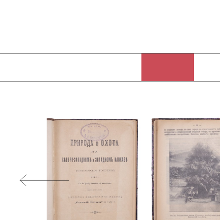
Любителю разведения винограда и собственного вина следует сел
Он публикует много фотографий: вид на маяк и нижнюю часть города
сочинский мост (1902, разрушен в 1950-е), фотографии горных доро
Худекова (создателя Сочинского дендрария) и княгини Голицыной,
и профессоров рядом с Сочи, а также общественные парки.