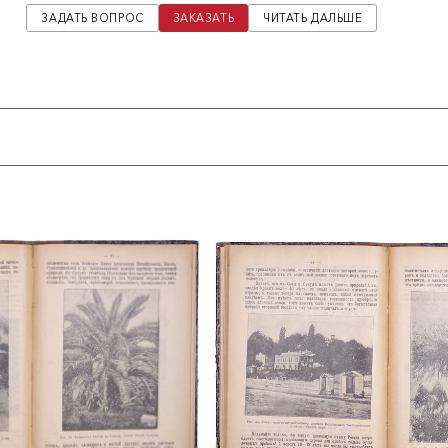
иться в северной части побережья”.
ЗАДАТЬ ВОПРОС
ЗАКАЗАТЬ
ЧИТАТЬ ДАЛЬШЕ
 Сочи, вид на Геленджик, Туапсе, Адлер, Гагры, Сухум, старый
г и рек, горные виды, тропические растения около дач С.Н.
 гостиницы в Сочи, дачи дворян, генералов, предпринимателей