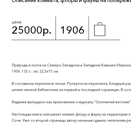
Описание климата, флоры и фауны на побережь
цена
25000р.
1906
Природа и охота на Северо-Западном и Западном Кавказе (Черном
1906. 132 с.: ил. 22,5х15 см.
В составном переплете эпохи. Потертости переплета, бледный раз
штамп личной библиотеки на первой и последней страницах. В о
Издание выпущено как приложение к журналу “Охотничий вестник” 
Настоящая книга описывает климат, флору и фауну на территории 
Сочи. Уже со второй страницы автор начинает давать читателям 
Черноморском побережье. “Покупать в Сочи участок под виног