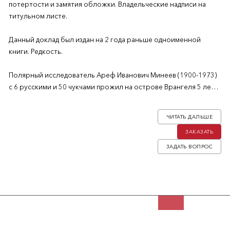
потертости и замятия обложки. Владельческие надписи на
титульном листе.
Данный доклад был издан на 2 года раньше одноименной
книги. Редкость.
Полярный исследователь Ареф Иванович Минеев (1900-1973)
с 6 русскими и 50 чукчами прожил на острове Врангеля 5 лет с
1929 по 1934 год, возглавляя 2-ю колонию в условиях полной
оторванности от материка, плохо поставленной связи и
ЧИТАТЬ ДАЛЬШЕ
критического недостатка топлива из-за тяжелого льда. Первая
ЗАКАЗАТЬ
колония, включившая научный коллектив под руководством
Г.А. Ушакова, прожила три года с 1926 по 1929 год, затем была
ЗАДАТЬ ВОПРОС
эвакуирована ледоколом “Литке” (об этом см. книги З. Рихтер).
Данное издание было выпущено сразу после спасения команды
ледоколом «Красин» и содержит доклад, читанный для
студентов Высшей коммунистической сельскохозяйственной
школы (Иркутск). Книга открывается общей историей
изучения острова, после следует рассказ Минеева обо всех