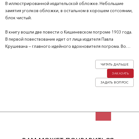
В иллюстрированной издательской обложке. Небольшие
замятия уголков обложки, в остальном в хорошем сотсоянии,
блок чистый.
В книгу вошли две повести о Кишиневском погроме 1903 года.
В первой повествование идет от лица издателя Павла
Крушевана — главного идейного вдохновителя погрома. Во
второй — от лица писателя-демократа Владимира Короленко.
ЧИТАТЬ ДАЛЬШЕ
Семен Ефимович Резник (род. 1938) — советско-израильский
ЗАКАЗАТЬ
писатель и публицист, популяризатор науки, радиоведущий.
ЗАДАТЬ ВОПРОС