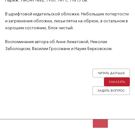
Париж: YMCA-Рress, 1980. 147 с. 19х13 см.
В шрифтовой издательской обложке. Небольшие потертости
и загрязнения обложки, лисьи пятна на обрезе, в остальном в
хорошем состоянии, блок чистый.
Воспоминания автора об Анне Ахматовой, Николае
Заболоцком, Василии Гроссмане и Науме Берковском.
Наталья Александровна Роскина (1927-1989) родилась в
Ленинграде, после эвакуации переехала в Москву, в 1950 году
ЧИТАТЬ ДАЛЬШЕ
окончила филологический факультет МГУ. Короткое время
ЗАКАЗАТЬ
была секретарем Корнея Ивановича Чуковского, после чего
поступила на работу в редакцию «Литературного наследства».
ЗАДАТЬ ВОПРОС
Автор многочисленных публикаций по русской литературе,
она участвовала в подготовке академического издания
сочинений и писем А. П. Чехова, занималась текстологической
расшифровкой и архивной историей «Дневника»
А. С. Суворина.