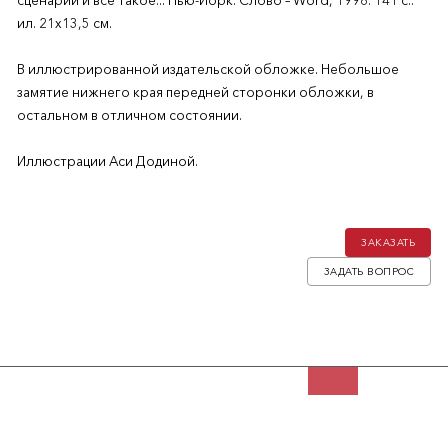
сценарии и всё такое... Нью-Йорк: Слово – Word, 1998. 141 с.:
ил. 21х13,5 см.
В иллюстрированной издательской обложке. Небольшое
замятие нижнего края передней сторонки обложки, в
остальном в отличном состоянии.
Иллюстрации Аси Додиной.
ЗАКАЗАТЬ
ЗАДАТЬ ВОПРОС