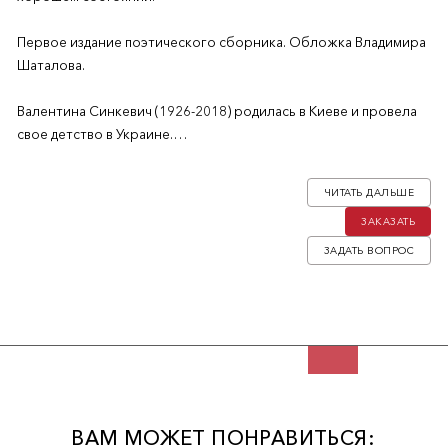
Первое издание поэтического сборника. Обложка Владимира
Шаталова.
Валентина Синкевич (1926-2018) родилась в Киеве и провела
свое детство в Украине.
В 1942 была депортирована в Германию в качестве
«остарбайтера» (вывезена в трудовой концлагерь). После
ЧИТАТЬ ДАЛЬШЕ
окончания войны до 1950 находилась в лагерях для
ЗАКАЗАТЬ
перемещённых лиц во Фленсбурге и Гамбурге. С 1950 года
жила в США, в Филадельфии, работала библиографом.
ЗАДАТЬ ВОПРОС
ВАМ МОЖЕТ ПОНРАВИТЬСЯ: