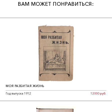
ВАМ МОЖЕТ ПОНРАВИТЬСЯ:
университете. Автор более тридцати книг. Один из
редакторов и составителей собрания сочинений Гумилева,
Замятина, Ахматовой, Клюева.
МОЯ РАЗБИТАЯ ЖИЗНЬ
Год выпуска 1912
12000 руб.