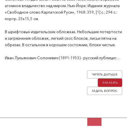
атомное владычество над миром. Нью-Йорк: Издание журнала
«Свободное слово Карпатской Руси», 1968. 359, [1] с.; 294 с.:
портр. 23х15,5 см.
В шрифтовых издательских обложках. Небольшие потертости
и загрязнения обложек, легкий скос блоков, лисьи пятна на
обрезах. В остальном в хорошем состоянии, блоки чистые.
Иван Лукьянович Солоневич (1891-1953) - русский публицист,
мыслитель, спортсмен, тренер, исторический писатель и
общественный деятель. Один из предшественников или
ЧИТАТЬ ДАЛЬШЕ
основоположников самбо, автор руководства «Самооборона
ЗАКАЗАТЬ
и нападение без оружия» для издательства НКВД РСФСР.
Получил широкую известность как теоретик монархизма и
ЗАДАТЬ ВОПРОС
непредрешенчества и автор книг об СССР.