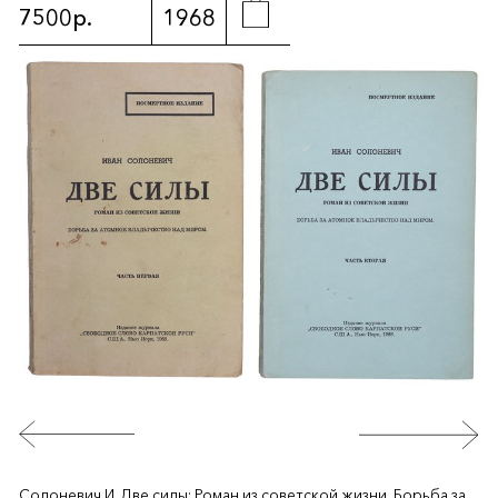
7500р.
1968
Солоневич И. Две силы: Роман из советской жизни. Борьба за